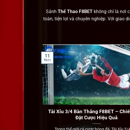
Sảnh
Thể Thao
F8BET
không chỉ là nơi 
toàn, tiện lợi và chuyên nghiệp. Với giao 
11
Th11
Tài Xỉu 3/4 Bàn Thắng F8BET – Chi
Đặt Cược Hiệu Quả
Trong thế giới cá cược bóng đá, Tài Xỉu 3/