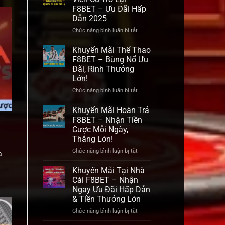
Lớn
Nhật
F8BET – Ưu Đãi Hấp
Mỗi
F8BET
Dẫn 2025
Ngày!
–
Quà
ở
Chức năng bình luận bị tắt
Tặng
Khuyến
Hấp
Mãi
Khuyến Mãi Thể Thao
Dẫn
Thành
F8BET – Bùng Nổ Ưu
&
Viên
Đãi, Rinh Thưởng
Ưu
Cũ
Lớn!
Đãi
Trở
Đặc
Lại
ở
Chức năng bình luận bị tắt
Biệt
F8BET
Khuyến
–
Mãi
Khuyến Mãi Hoàn Trả
Ưu
Thể
F8BET – Nhận Tiền
Đãi
Thao
Cược Mỗi Ngày,
Hấp
F8BET
Thắng Lớn!
Dẫn
–
2025
Bùng
ở
Chức năng bình luận bị tắt
a
Nổ
Khuyến
Ưu
Mãi
Khuyến Mãi Tại Nhà
Đãi,
Hoàn
Cái F8BET – Nhận
Rinh
Trả
Ngay Ưu Đãi Hấp Dẫn
Thưởng
F8BET
& Tiền Thưởng Lớn
Lớn!
–
Nhận
ở
Chức năng bình luận bị tắt
Tiền
Khuyến