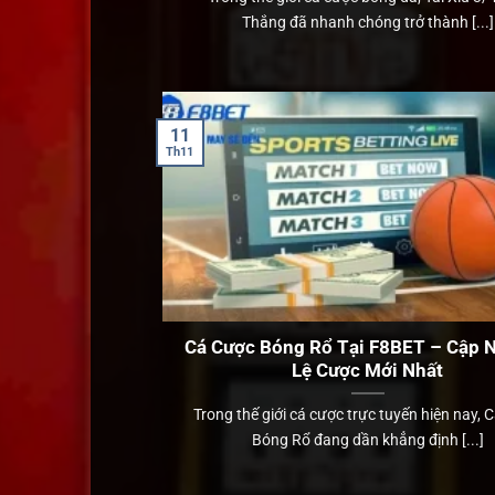
Thắng đã nhanh chóng trở thành [...]
11
Th11
Cá Cược Bóng Rổ Tại F8BET – Cập N
Lệ Cược Mới Nhất
Trong thế giới cá cược trực tuyến hiện nay, 
Bóng Rổ đang dần khẳng định [...]