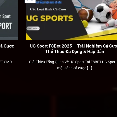
Cá Cược
UG Sport F8Bet 2025 – Trải Nghiệm Cá Cư
Thể Thao Đa Dạng & Hấp Dẫn
BET CMD
Giới Thiệu Tổng Quan Về UG Sport Tại F8BET UG Sport 
một sảnh cá cược [...]