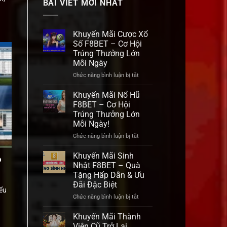
BÀI VIẾT MỚI NHẤT
Khuyến Mãi Cược Xổ
Số F8BET – Cơ Hội
Trúng Thưởng Lớn
Mỗi Ngày
ở
Chức năng bình luận bị tắt
Khuyến
Mãi
Khuyến Mãi Nổ Hũ
Cược
F8BET – Cơ Hội
Xổ
Trúng Thưởng Lớn
Số
Mỗi Ngày!
F8BET
–
ở
Chức năng bình luận bị tắt
Cơ
Khuyến
Hội
Mãi
Khuyến Mãi Sinh
o
Trúng
Nổ
Nhật F8BET – Quà
Thưởng
Hũ
Tặng Hấp Dẫn & Ưu
Lớn
F8BET
Đãi Đặc Biệt
Mỗi
–
ểu
Ngày
Cơ
ở
Chức năng bình luận bị tắt
Hội
Khuyến
Trúng
Mãi
Khuyến Mãi Thành
Thưởng
Sinh
Viên Cũ Trở Lại