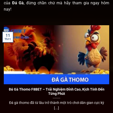
của
Đá Gà
, đừng chần chừ mà hãy tham gia ngay hôm
nay!
11
Th11
Đá Gà Thomo F8BET – Trải Nghiệm Đỉnh Cao, Kịch Tính Đến
Từng Phút
Đá gà thomo đã từ lâu trở thành một trò chơi dân gian cực kỳ
[...]