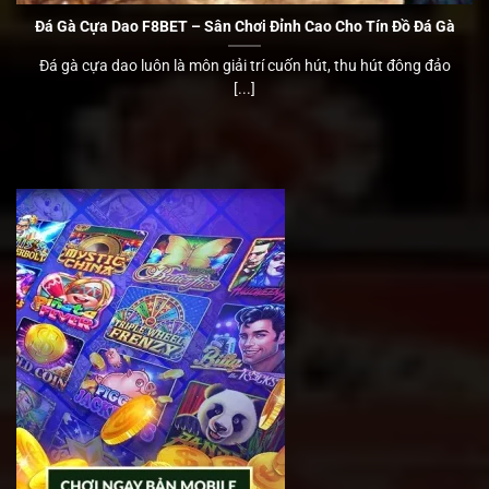
Đá Gà Cựa Dao F8BET – Sân Chơi Đỉnh Cao Cho Tín Đồ Đá Gà
Đá gà cựa dao luôn là môn giải trí cuốn hút, thu hút đông đảo
[...]