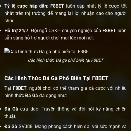
Tỷ lệ cược hấp dẫn
:
F8BET
luôn cập nhật tỷ lệ cược tốt
nhất trên thị trường để mang lại lợi nhuận cao cho người
chơi.
Hỗ trợ 24/7
: Đội ngũ CSKH chuyên nghiệp của
F8BET
luôn
sẵn sàng hỗ trợ người chơi mọi lúc mọi nơi.
Các hình thức Đá gà phổ biến tại F8BET
Các Hình Thức Đá Gà Phổ Biến Tại F8BET
Tại
F8BET
, người chơi có thể tham gia cá cược với nhiều
hình thức
Đá Gà
đa dạng như:
Đá Gà
cựa dao: Truyền thống và đòi hỏi kỹ năng chiến
thuật.
Đá Gà
SV388: Mang phong cách hiện đại với sức mạnh và