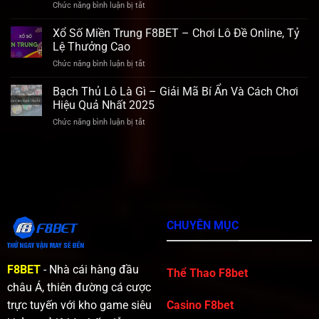
ở
Chức năng bình luận bị tắt
F8BET
Thắng
Tiền
Xổ
–
Lớn
Thưởng
Số
Xổ Số Miền Trung F8BET – Chơi Lô Đề Online, Tỷ
Cơ
Mỗi
Lớn
Miền
Hội
Lệ Thưởng Cao
Ngày
Bắc
Trúng
ở
Chức năng bình luận bị tắt
F8BET
Thưởng
Xổ
–
Lớn
Số
Bạch Thủ Lô Là Gì – Giải Mã Bí Ẩn Và Cách Chơi
Cơ
Mỗi
Miền
Hội
Hiệu Quả Nhất 2025
Ngày
Trung
Trúng
ở
Chức năng bình luận bị tắt
F8BET
Thưởng
Bạch
–
Lớn
Thủ
Chơi
Mỗi
Lô
Lô
Ngày
Là
Đề
Gì
Online,
–
Tỷ
Giải
Lệ
Mã
Thưởng
CHUYÊN MỤC
Bí
Cao
Ẩn
Và
Cách
F8BET
- Nhà cái hàng đầu
Thể Thao F8bet
Chơi
châu Á, thiên đường cá cược
Hiệu
trực tuyến với kho game siêu
Quả
Casino F8bet
Nhất