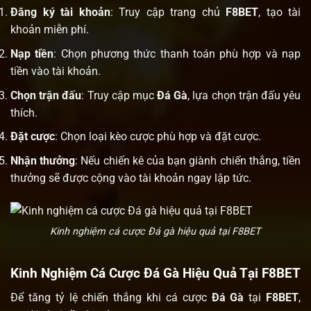
Đăng ký tài khoản
: Truy cập trang chủ
F8BET
, tạo tài
khoản miễn phí.
Nạp tiền
: Chọn phương thức thanh toán phù hợp và nạp
tiền vào tài khoản.
Chọn trận đấu
: Truy cập mục
Đá Gà
, lựa chọn trận đấu yêu
thích.
Đặt cược
: Chọn loại kèo cược phù hợp và đặt cược.
Nhận thưởng
: Nếu chiến kê của bạn giành chiến thắng, tiền
thưởng sẽ được cộng vào tài khoản ngay lập tức.
Kinh nghiệm cá cược Đá gà hiệu quả tại F8BET
Kinh Nghiệm Cá Cược Đá Gà Hiệu Quả Tại F8BET
Để tăng tỷ lệ chiến thắng khi cá cược
Đá Gà
tại
F8BET
,