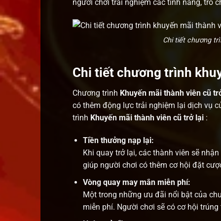
người chơi trải nghiệm các tính năng, trò
Chi tiết chương tr
Chi tiết chương trình khuy
Chương trình
Khuyến mãi thành viên cũ trở
có thêm động lực trải nghiệm lại dịch vụ c
trình
Khuyến mãi thành viên cũ trở lại
:
Tiền thưởng nạp lại:
Khi quay trở lại, các thành viên sẽ nhậ
giúp người chơi có thêm cơ hội đặt cượ
Vòng quay may mắn miễn phí:
Một trong những ưu đãi nổi bật của ch
miễn phí. Người chơi sẽ có cơ hội trún