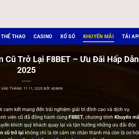
THỂ THAO
CASINO
XỔ SỐ
KHUYẾN MÃI
TẢI AP
 Cũ Trở Lại F8BET – Ưu Đãi Hấp Dẫn
2025
 VÀO
THÁNG 11 11, 2025
BỞI
ADMIN
i cam kết mang đến trải nghiệm giải trí đỉnh cao và dịch vụ
thành viên cũ đã đồng hành cùng
F8BET
, chương trình
Khuyến mã
yến khích quý khách quay lại và tận hưởng những ưu đãi độc
 cũ trở lại
không chỉ là lời cảm ơn chân thành mà còn là cơ hộ