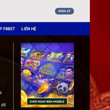
ĐĂNG KÝ
P F8BET
LIÊN HỆ
i
i để