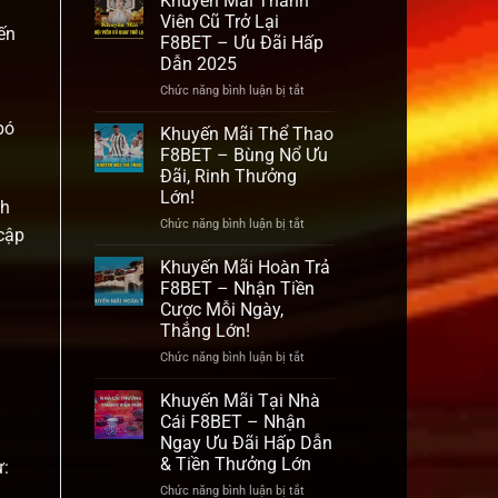
Khuyến Mãi Thành
Thưởng
Sinh
Viên Cũ Trở Lại
Lớn
ến
Nhật
F8BET – Ưu Đãi Hấp
Mỗi
F8BET
Dẫn 2025
Ngày!
–
Quà
ở
Chức năng bình luận bị tắt
Tặng
Khuyến
bó
Hấp
Mãi
Khuyến Mãi Thể Thao
Dẫn
Thành
F8BET – Bùng Nổ Ưu
&
Viên
Đãi, Rinh Thưởng
Ưu
Cũ
Lớn!
Đãi
Trở
nh
Đặc
Lại
ở
Chức năng bình luận bị tắt
cập
Biệt
F8BET
Khuyến
–
Mãi
Khuyến Mãi Hoàn Trả
Ưu
Thể
F8BET – Nhận Tiền
Đãi
Thao
Cược Mỗi Ngày,
Hấp
F8BET
Thắng Lớn!
Dẫn
–
2025
Bùng
ở
Chức năng bình luận bị tắt
Nổ
Khuyến
Ưu
Mãi
Khuyến Mãi Tại Nhà
Đãi,
Hoàn
Cái F8BET – Nhận
Rinh
Trả
Ngay Ưu Đãi Hấp Dẫn
Thưởng
F8BET
& Tiền Thưởng Lớn
ư:
Lớn!
–
Nhận
ở
Chức năng bình luận bị tắt