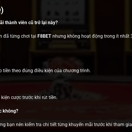
)
i thành viên cũ trở lại này?
n đã từng chơi tại
F8BET
nhưng không hoạt động trong ít nhất 
 tiền theo đúng điều kiện của chương trình.
iện cược trước khi rút tiền.
úc không?
ng bạn nên kiểm tra chi tiết từng khuyến mãi trước khi tham gia