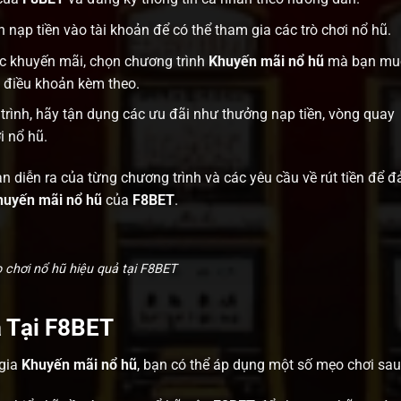
 nạp tiền vào tài khoản để có thể tham gia các trò chơi nổ hũ.
 khuyến mãi, chọn chương trình
Khuyến mãi nổ hũ
mà bạn mu
à điều khoản kèm theo.
rình, hãy tận dụng các ưu đãi như thưởng nạp tiền, vòng quay
i nổ hũ.
an diễn ra của từng chương trình và các yêu cầu về rút tiền để 
huyến mãi nổ hũ
của
F8BET
.
 chơi nổ hũ hiệu quả tại F8BET
 Tại F8BET
 gia
Khuyến mãi nổ hũ
, bạn có thể áp dụng một số mẹo chơi sau