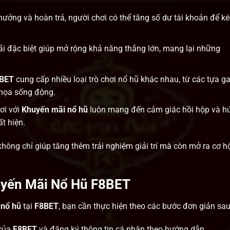
ưởng và hoàn trả, người chơi có thể tăng số dư tài khoản để k
i đặc biệt giúp mở rộng khả năng thắng lớn, mang lại những
BET
cung cấp nhiều loại trò chơi nổ hũ khác nhau, từ các tựa 
 họa sống động.
ơi với
Khuyến mãi nổ hũ
luôn mang đến cảm giác hồi hộp và h
t hiện.
hông chỉ giúp tăng thêm trải nghiệm giải trí mà còn mở ra cơ h
yến Mãi Nổ Hũ F8BET
 nổ hũ
tại
F8BET
, bạn cần thực hiện theo các bước đơn giản sau
 của
F8BET
và đăng ký thông tin cá nhân theo hướng dẫn.