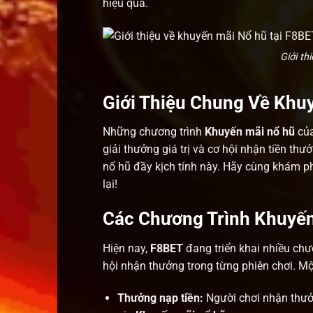
hiệu quả.
Giới th
Giới Thiệu Chung Về Khu
Những chương trình
Khuyến mãi nổ hũ
củ
giải thưởng giá trị và cơ hội nhận tiền thư
nổ hũ đầy kịch tính này. Hãy cùng khám 
lại!
Các Chương Trình Khuyến
Hiện nay,
F8BET
đang triển khai nhiều chư
hội nhận thưởng trong từng phiên chơi. Mộ
Thưởng nạp tiền:
Người chơi nhận thưởn