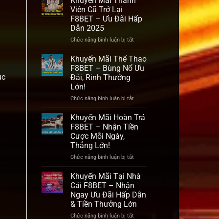
Khuyến Mãi Thành
Thưởng
Sinh
Viên Cũ Trở Lại
Lớn
Nhật
F8BET – Ưu Đãi Hấp
Mỗi
F8BET
Dẫn 2025
Ngày!
–
Quà
ở
Chức năng bình luận bị tắt
Tặng
Khuyến
Hấp
Mãi
Khuyến Mãi Thể Thao
Dẫn
Thành
F8BET – Bùng Nổ Ưu
&
Viên
ục
Đãi, Rinh Thưởng
Ưu
Cũ
Lớn!
Đãi
Trở
Đặc
Lại
ở
Chức năng bình luận bị tắt
Biệt
F8BET
Khuyến
–
Mãi
Khuyến Mãi Hoàn Trả
Ưu
Thể
F8BET – Nhận Tiền
Đãi
Thao
Cược Mỗi Ngày,
Hấp
F8BET
Thắng Lớn!
Dẫn
–
2025
Bùng
ở
Chức năng bình luận bị tắt
Nổ
Khuyến
Ưu
Mãi
Khuyến Mãi Tại Nhà
Đãi,
Hoàn
Cái F8BET – Nhận
Rinh
Trả
Ngay Ưu Đãi Hấp Dẫn
Thưởng
F8BET
& Tiền Thưởng Lớn
Lớn!
–
Nhận
ở
Chức năng bình luận bị tắt