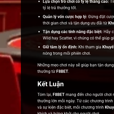
Lựa chọn trò chơi có tỷ lệ thắng cao:
Tì
tỷ lệ trả thưởng tốt.
Quản lý vốn cược hợp lý:
Đừng đặt cược 
thời gian chơi và tận dụng ưu đãi từ
Kh
Tận dụng các tính năng đặc biệt:
Hãy c
Wild hay Scatter, vì chúng có thể giúp 
Giữ tâm lý ổn định:
Khi tham gia
Khuyế
nóng trong mỗi phiên chơi.
Những mẹo chơi này sẽ giúp bạn tận dụng 
thưởng từ
F8BET
.
Kết Luận
Tóm lại,
F8BET
mang đến cho người chơi 
thưởng lớn mỗi ngày. Từ các chương trình 
và sự kiện đặc biệt, mỗi chương trình
Khuy
khích và hứng khởi cho người chơi.