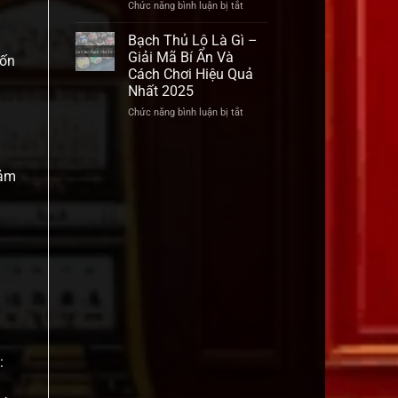
Cơ
ở
Chức năng bình luận bị tắt
Hội
Xổ
Trúng
Số
Bạch Thủ Lô Là Gì –
Thưởng
Miền
Giải Mã Bí Ẩn Và
ốn
Lớn
Trung
Cách Chơi Hiệu Quả
Mỗi
F8BET
Nhất 2025
Ngày
–
Chơi
ở
Chức năng bình luận bị tắt
Lô
Bạch
Đề
Thủ
Online,
Lô
Tỷ
Là
đảm
Lệ
Gì
Thưởng
–
Cao
Giải
Mã
Bí
Ẩn
Và
Cách
Chơi
Hiệu
Quả
Nhất
:
2025