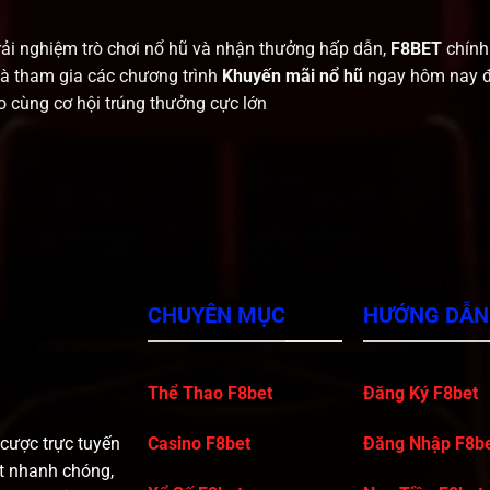
rải nghiệm trò chơi nổ hũ và nhận thưởng hấp dẫn,
F8BET
chính
và tham gia các chương trình
Khuyến mãi nổ hũ
ngay hôm nay 
ao cùng cơ hội trúng thưởng cực lớn
CHUYÊN MỤC
HƯỚNG DẪN
Thể Thao F8bet
Đăng Ký F8bet
cược trực tuyến
Casino F8bet
Đăng Nhập F8b
út nhanh chóng,