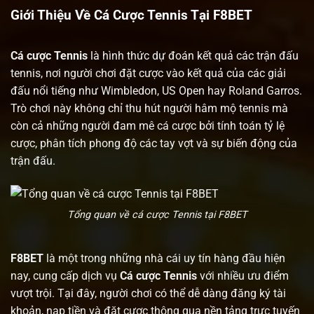
Giới Thiệu Về Cá Cược Tennis Tại F8BET
Cá cược Tennis
là hình thức dự đoán kết quả các trận đấu
tennis, nơi người chơi đặt cược vào kết quả của các giải
đấu nổi tiếng như Wimbledon, US Open hay Roland Garros.
Trò chơi này không chỉ thu hút người hâm mộ tennis mà
còn cả những người đam mê cá cược bởi tính toán tỷ lệ
cược, phân tích phong độ các tay vợt và sự biến động của
trận đấu.
Tổng quan về cá cược Tennis tại F8BET
F8BET
là một trong những nhà cái uy tín hàng đầu hiện
nay, cung cấp dịch vụ
Cá cược Tennis
với nhiều ưu điểm
vượt trội. Tại đây, người chơi có thể dễ dàng đăng ký tài
khoản, nạp tiền và đặt cược thông qua nền tảng trực tuyến