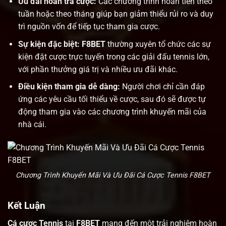
Ưu đãi hoàn trả cược:
Các chương trình hoàn tiền theo
tuần hoặc theo tháng giúp bạn giảm thiểu rủi ro và duy
trì nguồn vốn để tiếp tục tham gia cược.
Sự kiện đặc biệt:
F8BET
thường xuyên tổ chức các sự
kiện đặt cược trực tuyến trong các giải đấu tennis lớn,
với phần thưởng giá trị và nhiều ưu đãi khác.
Điều kiện tham gia dễ dàng:
Người chơi chỉ cần đáp
ứng các yêu cầu tối thiểu về cược, sau đó sẽ được tự
động tham gia vào các chương trình khuyến mãi của
nhà cái.
Chương Trình Khuyến Mãi Và Ưu Đãi Cá Cược Tennis F8BET
Kết Luận
Cá cược Tennis
tại
F8BET
mang đến một trải nghiệm hoàn