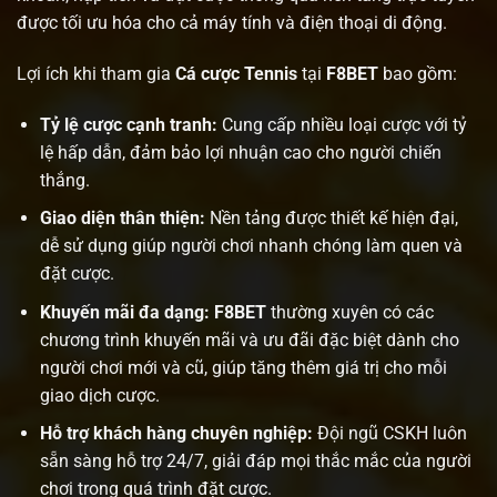
được tối ưu hóa cho cả máy tính và điện thoại di động.
Lợi ích khi tham gia
Cá cược Tennis
tại
F8BET
bao gồm:
Tỷ lệ cược cạnh tranh:
Cung cấp nhiều loại cược với tỷ
lệ hấp dẫn, đảm bảo lợi nhuận cao cho người chiến
thắng.
Giao diện thân thiện:
Nền tảng được thiết kế hiện đại,
dễ sử dụng giúp người chơi nhanh chóng làm quen và
đặt cược.
Khuyến mãi đa dạng:
F8BET
thường xuyên có các
chương trình khuyến mãi và ưu đãi đặc biệt dành cho
người chơi mới và cũ, giúp tăng thêm giá trị cho mỗi
giao dịch cược.
Hỗ trợ khách hàng chuyên nghiệp:
Đội ngũ CSKH luôn
sẵn sàng hỗ trợ 24/7, giải đáp mọi thắc mắc của người
chơi trong quá trình đặt cược.