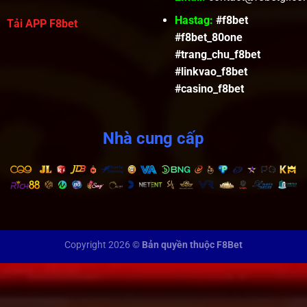
Hastag:
#f8bet
Tải APP F8bet
#f8bet_80one
#trang_chu_f8bet
#linkvao_f8bet
#casino_f8bet
Nhà cung cấp
Copyright 2026 ©
Bản quyền thuộc F8Bet