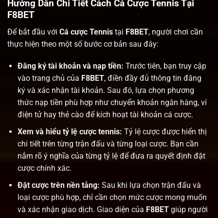
Hướng Dẫn Chi Tiết Cách Cá Cược Tennis Tại
F8BET
Để bắt đầu với
Cá cược Tennis
tại
F8BET
, người chơi cần
thực hiện theo một số bước cơ bản sau đây:
Đăng ký tài khoản và nạp tiền:
Trước tiên, bạn truy cập
vào trang chủ của
F8BET
, điền đầy đủ thông tin đăng
ký và xác nhận tài khoản. Sau đó, lựa chọn phương
thức nạp tiền phù hợp như chuyển khoản ngân hàng, ví
điện tử hay thẻ cào để kích hoạt tài khoản cá cược.
Xem và hiểu tỷ lệ cược tennis:
Tỷ lệ cược được hiển thị
chi tiết trên từng trận đấu và từng loại cược. Bạn cần
nắm rõ ý nghĩa của từng tỷ lệ để đưa ra quyết định đặt
cược chính xác.
Đặt cược trên nền tảng:
Sau khi lựa chọn trận đấu và
loại cược phù hợp, chỉ cần chọn mức cược mong muốn
và xác nhận giao dịch. Giao diện của
F8BET
giúp người