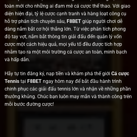
toàn mới cho những ai đam mê cá cược thể thao. Với giao
diện hiện đại, tỷ lệ cược cạnh tranh và hàng loạt công cụ
hỗ trợ phân tích chuyên sâu,
F8BET
giúp người chơi dễ
dàng nắm bắt cơ hội thắng lớn. Từ việc phân tích phong
độ tay vợt, nắm bắt thông tin giải đấu đến quản lý vốn
cược một cách hiệu quả, mọi yếu tố đều được tích hợp
nhằm tạo ra một môi trường cá cược an toàn, minh bạch
và hấp dẫn.
Hãy tự tin đăng ký, nạp tiền và khám phá thế giới
Cá cược
Tennis
tại
F8BET
ngay hôm nay để bắt đầu hành trình
chinh phục các giải đấu tennis lớn và nhận về những phần
thưởng khủng. Chúc bạn luôn may mắn và thành công trên
mỗi bước đường cược!