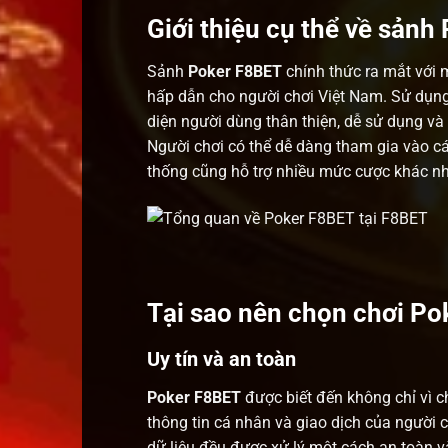
Giới thiệu cụ thể về sản
Sảnh
Poker F8BET
chính thức ra mắt với m
hấp dẫn cho người chơi Việt Nam. Sử dụng
diện người dùng thân thiện, dễ sử dụng và 
Người chơi có thể dễ dàng tham gia vào cá
thống cũng hỗ trợ nhiều mức cược khác nh
Tại sao nên chọn chơi Po
Uy tín và an toàn
Poker F8BET
được biết đến không chỉ vì c
thông tin cá nhân và giao dịch của người
dữ liệu đều được xử lý một cách an toàn