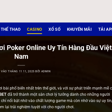
THỂ THAO
CASINO
XỔ SỐ
KHUYẾN MÃI
TẢI AP
i Poker Online Uy Tín Hàng Đầu Việt
Nam
 VÀO
THÁNG 11 11, 2025
BỞI
ADMIN
i bài phổ biến nhất trên thế giới, và với sự phát triển mạnh mẽ 
8BET
đã trở thành một sân chơi lý tưởng dành cho những người
chỉ nổi bật nhờ vào chất lượng game mà còn nhờ vào sự uy tín
lại trải nghiệm tuyệt vời cho người chơi.