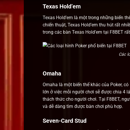
Texas Hold’em
Texas Hold’em là một trong những biến thể
chiến thuật, Texas Hold’em thu hút rất nh
trong các bàn Texas Hold’em tại F8BET rất
Các l
Omaha
Omaha là một biến thể khác của Poker, có 
lớn ở việc mỗi người chơi sẽ được chia 4 lá
thách thức cho người chơi. Tại F8BET, ng
và dễ dàng tìm được bàn chơi phù hợp.
Seven-Card Stud