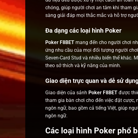
chóng, giúp người chơi an tâm khi tham gi
sàng giải đáp mọi thắc mắc và hỗ trợ người
Đa dạng các loại hình Poker
Poker F8BET
mang đến cho người chơi nhữ
ứng nhu cầu của mọi đối tượng người chơi.
Seven-Card Stud và nhiều biến thể khác. Mỗ
theo sở thích và kỹ năng của mình.
Giao diện trực quan và dễ sử dụn
Giao diện của sảnh
Poker F8BET
được thiế
tham gia bàn chơi cho đến việc đặt cược, 
ngôn ngữ, bao gồm cả tiếng Việt, giúp ng
ngôn ngữ.
Các loại hình Poker phổ b