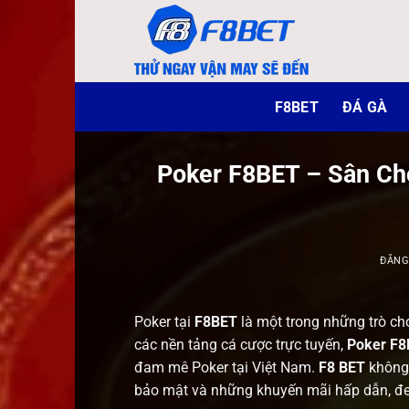
Bỏ
qua
nội
dung
F8BET
ĐÁ GÀ
Poker F8BET – Sân Chơ
ĐĂNG
Poker tại
F8BET
là một trong những trò chơ
các nền tảng cá cược trực tuyến,
Poker F
đam mê Poker tại Việt Nam.
F8 BET
không 
bảo mật và những khuyến mãi hấp dẫn, đem 