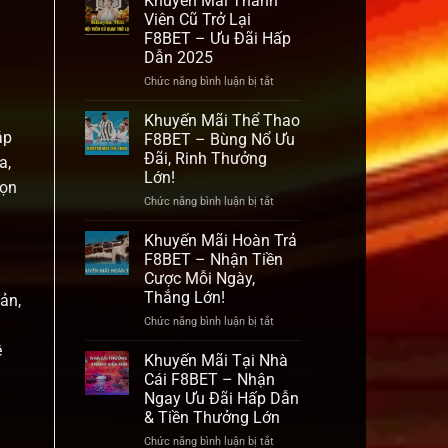
Khuyến Mãi Thành
Thưởng
Sinh
Viên Cũ Trở Lại
Lớn
Nhật
F8BET – Ưu Đãi Hấp
Mỗi
F8BET
Dẫn 2025
Ngày!
–
Quà
ở
Chức năng bình luận bị tắt
Tặng
Khuyến
Hấp
Mãi
Khuyến Mãi Thể Thao
Dẫn
Thành
áp
F8BET – Bùng Nổ Ưu
&
Viên
Đãi, Rinh Thưởng
a,
Ưu
Cũ
Lớn!
Đãi
Trở
họn
Đặc
Lại
ở
Chức năng bình luận bị tắt
Biệt
F8BET
Khuyến
–
Mãi
Khuyến Mãi Hoàn Trả
Ưu
Thể
F8BET – Nhận Tiền
Đãi
Thao
Cược Mỗi Ngày,
Hấp
F8BET
Thắng Lớn!
ản,
Dẫn
–
2025
Bùng
ở
Chức năng bình luận bị tắt
Nổ
Khuyến
ề
Ưu
Mãi
Khuyến Mãi Tại Nhà
Đãi,
Hoàn
Cái F8BET – Nhận
Rinh
Trả
Ngay Ưu Đãi Hấp Dẫn
Thưởng
F8BET
& Tiền Thưởng Lớn
Lớn!
–
Nhận
ở
Chức năng bình luận bị tắt