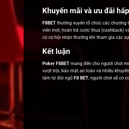
Khuyến mãi và ưu đãi hấp
F8BET
thường xuyên tổ chức các chương 
viên mới, hoàn trả cược thua (cashback) và
có cơ hội nhận thưởng khi tham gia các sự 
Kết luận
Poker F8BET
mang đến cho người chơi một 
vượt trội, bảo mật an toàn và nhiều khuyến
tâm từ đội ngũ
F8 BET
, người chơi sẽ có 