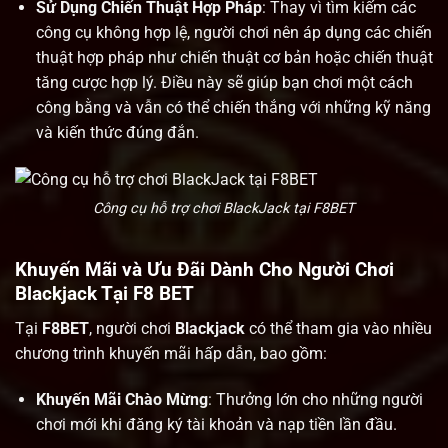
Sử Dụng Chiến Thuật Hợp Pháp
: Thay vì tìm kiếm các
công cụ không hợp lệ, người chơi nên áp dụng các chiến
thuật hợp pháp như chiến thuật cơ bản hoặc chiến thuật
tăng cược hợp lý. Điều này sẽ giúp bạn chơi một cách
công bằng và vẫn có thể chiến thắng với những kỹ năng
và kiến thức đúng đắn.
Công cụ hỗ trợ chơi BlackJack tại F8BET
Khuyến Mãi và Ưu Đãi Dành Cho Người Chơi
Blackjack Tại F8 BET
Tại
F8BET
, người chơi
Blackjack
có thể tham gia vào nhiều
chương trình khuyến mãi hấp dẫn, bao gồm:
Khuyến Mãi Chào Mừng
: Thưởng lớn cho những người
chơi mới khi đăng ký tài khoản và nạp tiền lần đầu.