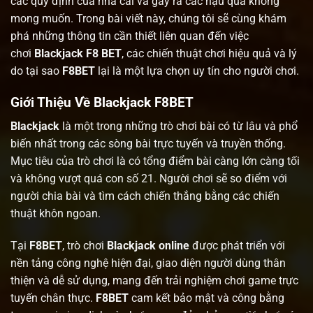
các quy định của nhà cái và gây ra các hậu quả không
mong muốn. Trong bài viết này, chúng tôi sẽ cùng khám
phá những thông tin cần thiết liên quan đến việc
chơi
Blackjack F8 BET
, các chiến thuật chơi hiệu quả và lý
do tại sao
F8BET
lại là một lựa chọn uy tín cho người chơi.
Giới Thiệu Về Blackjack F8BET
Blackjack
là một trong những trò chơi bài có từ lâu và phổ
biến nhất trong các sòng bài trực tuyến và truyền thống.
Mục tiêu của trò chơi là có tổng điểm bài càng lớn càng tối
và không vượt quá con số 21. Người chơi sẽ so điểm với
người chia bài và tìm cách chiến thắng bằng các chiến
thuật khôn ngoan.
Tại
F8BET
, trò chơi
Blackjack online
được phát triển với
nền tảng công nghệ hiện đại, giao diện người dùng thân
thiện và dễ sử dụng, mang đến trải nghiệm chơi game trực
tuyến chân thực.
F8BET
cam kết bảo mật và công bằng