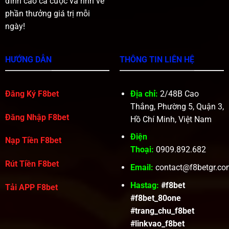
đỉnh cao cá cược và rinh về
phần thưởng giá trị mỗi
ngày!
HƯỚNG DẪN
THÔNG TIN LIÊN HỆ
Đăng Ký F8bet
Địa chỉ:
2/48B Cao
Thắng, Phường 5, Quận 3,
Đăng Nhập F8bet
Hồ Chí Minh, Việt Nam
Điện
Nạp Tiền F8bet
Thoại:
0909.892.682
Rút Tiền F8bet
Email:
contact@f8betgr.co
Hastag:
#f8bet
Tải APP F8bet
#f8bet_80one
#trang_chu_f8bet
#linkvao_f8bet