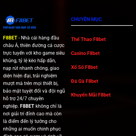
Gì
Online,
–
Tỷ
Giải
Lệ
Mã
Thưởng
CHUYÊN MỤC
Bí
Cao
Ẩn
Và
Cách
F8BET
- Nhà cái hàng đầu
Thể Thao F8bet
Chơi
châu Á, thiên đường cá cược
Hiệu
trực tuyến với kho game siêu
Quả
Casino F8bet
Nhất
khủng, tỷ lệ kèo hấp dẫn,
2025
Xổ Số F8bet
nạp rút nhanh chóng, giao
diện hiện đại, trải nghiệm
Đá Gà F8bet
mượt mà trên mọi thiết bị,
bảo mật tuyệt đối và đội ngũ
Khuyến Mãi F8bet
hỗ trợ 24/7 chuyên
nghiệp.
F8BET
không chỉ là
nơi giải trí đỉnh cao mà còn
là điểm đến lý tưởng cho
những ai muốn chinh phục