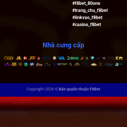
#f8bet_80one
#trang_chu_f8bet
#linkvao_f8bet
#casino_f8bet
Nhà cung cấp
Copyright 2026 ©
Bản quyền thuộc F8Bet