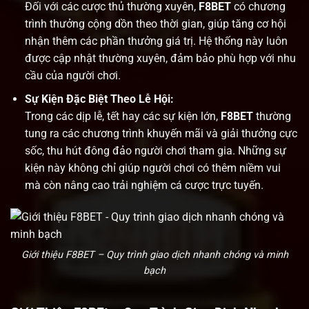
Đối với các cược thủ thường xuyên,
F8BET
có chương
trình thưởng cộng dồn theo thời gian, giúp tăng cơ hội
nhận thêm các phần thưởng giá trị. Hệ thống này luôn
được cập nhật thường xuyên, đảm bảo phù hợp với nhu
cầu của người chơi.
Sự Kiện Đặc Biệt Theo Lễ Hội:
Trong các dịp lễ, tết hay các sự kiện lớn,
F8BET
thường
tung ra các chương trình khuyến mãi và giải thưởng cực
sốc, thu hút đông đảo người chơi tham gia. Những sự
kiện này không chỉ giúp người chơi có thêm niềm vui
mà còn nâng cao trải nghiệm cá cược trực tuyến.
Giới thiệu F8BET – Quy trình giao dịch nhanh chóng và minh
bạch