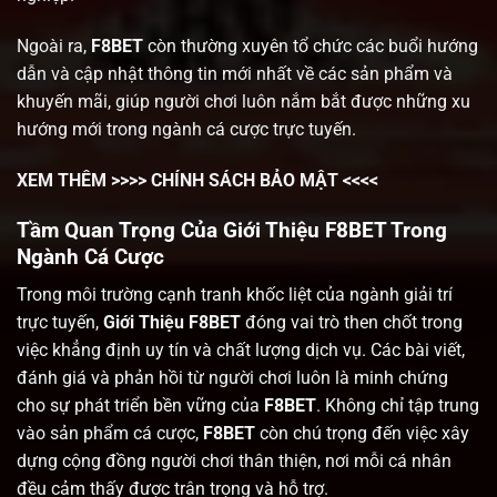
Ngoài ra,
F8BET
còn thường xuyên tổ chức các buổi hướng
dẫn và cập nhật thông tin mới nhất về các sản phẩm và
khuyến mãi, giúp người chơi luôn nắm bắt được những xu
hướng mới trong ngành cá cược trực tuyến.
XEM THÊM >>>>
CHÍNH SÁCH BẢO MẬT
<<<<
Tầm Quan Trọng Của Giới Thiệu F8BET Trong
Ngành Cá Cược
Trong môi trường cạnh tranh khốc liệt của ngành giải trí
trực tuyến,
Giới Thiệu F8BET
đóng vai trò then chốt trong
việc khẳng định uy tín và chất lượng dịch vụ. Các bài viết,
đánh giá và phản hồi từ người chơi luôn là minh chứng
cho sự phát triển bền vững của
F8BET
. Không chỉ tập trung
vào sản phẩm cá cược,
F8BET
còn chú trọng đến việc xây
dựng cộng đồng người chơi thân thiện, nơi mỗi cá nhân
đều cảm thấy được trân trọng và hỗ trợ.