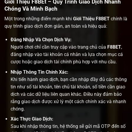
Giới Thiệu F8BEt – Quy Trình Giao Dịch Nhanh
Chóng Và Minh Bạch
Một trong những điểm mạnh khi
Giới Thiệu F8BET
chính là
quy trình giao dịch đơn giản, an toàn và hiệu quả:
Đăng Nhập Và Chọn Dịch Vụ:
Người chơi chỉ cần truy cập vào trang chủ của
F8BET
,
đăng nhập vào tài khoản cá nhân và lựa chọn mục cá
cược hoặc giao dịch tài chính phù hợp với nhu cầu.
Nhập Thông Tin Chính Xác:
Khi tiến hành giao dịch, bạn cần nhập đầy đủ các thông
tin như số tài khoản, tên chủ tài khoản, số tiền cần giao
dịch và các dữ liệu liên quan khác. Điều này đảm bảo
rằng giao dịch được xử lý một cách chính xác và nhanh
chóng.
Xác Thực Giao Dịch:
Sau khi nhập thông tin, hệ thống sẽ gửi mã OTP đến số