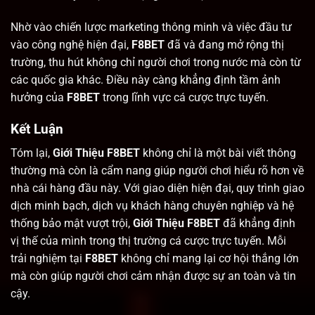
Nhờ vào chiến lược marketing thông minh và việc đầu tư
vào công nghệ hiện đại,
F8BET
đã và đang mở rộng thị
trường, thu hút không chỉ người chơi trong nước mà còn từ
các quốc gia khác. Điều này càng khẳng định tầm ảnh
hưởng của
F8BET
trong lĩnh vực cá cược trực tuyến.
Kết Luận
Tóm lại,
Giới Thiệu F8BET
không chỉ là một bài viết thông
thường mà còn là cẩm nang giúp người chơi hiểu rõ hơn về
nhà cái hàng đầu này. Với giao diện hiện đại, quy trình giao
dịch minh bạch, dịch vụ khách hàng chuyên nghiệp và hệ
thống bảo mật vượt trội,
Giới Thiệu
F8BET
đã khẳng định
vị thế của mình trong thị trường cá cược trực tuyến. Mỗi
trải nghiệm tại
F8BET
không chỉ mang lại cơ hội thắng lớn
mà còn giúp người chơi cảm nhận được sự an toàn và tin
cậy.