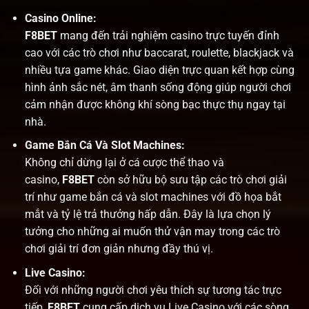
Casino Online:
F8BET
mang đến trải nghiệm casino trực tuyến đỉnh
cao với các trò chơi như baccarat, roulette, blackjack và
nhiều tựa game khác. Giao diện trực quan kết hợp cùng
hình ảnh sắc nét, âm thanh sống động giúp người chơi
cảm nhận được không khí sòng bạc thực thụ ngay tại
nhà.
Game Bắn Cá Và Slot Machines:
Không chỉ dừng lại ở cá cược thể thao và
casino,
F8BET
còn sở hữu bộ sưu tập các trò chơi giải
trí như game bắn cá và slot machines với đồ họa bắt
mắt và tỷ lệ trả thưởng hấp dẫn. Đây là lựa chọn lý
tưởng cho những ai muốn thử vận may trong các trò
chơi giải trí đơn giản nhưng đầy thú vị.
Live Casino:
Đối với những người chơi yêu thích sự tương tác trực
tiếp,
F8BET
cung cấp dịch vụ Live Casino với các sòng